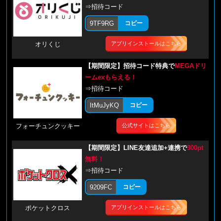
⇒招待コード
9TF9RG
コピー
アプリインストールはこちら
オリくじ
【期間限定】招待コード特典で
MEGAドリ
ームexもらえる！
⇒招待コード
ItMuJyKQ
コピー
公式サイトはこちら
フォーチュンクッキー
【期間限定】LINE友達追加+連携で
300pt
無料！
⇒招待コード
9209FC
コピー
アプリインストールはこちら
ポケットクロス