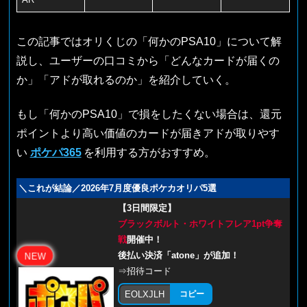
この記事ではオリくじの「何かのPSA10」について解
説し、ユーザーの口コミから「どんなカードが届くの
か」「アドが取れるのか」を紹介していく。
もし「何かのPSA10」で損をしたくない場合は、還元
ポイントより高い価値のカードが届きアドが取りやす
い
ポケパ365
を利用する方がおすすめ。
＼これが結論／2026年7月度優良ポケカオリパ5選
【3日間限定】
ブラックボルト・ホワイトフレア1pt争奪
戦
開催中！
後払い決済「atone」が追加！
NEW
⇒招待コード
EOLXJLH
コピー