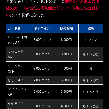
とめてみたところ、以下のように
表示コイン以上の価
値のカードが当たる可能性は低くアドを取るのは難し
い
という見解になった。
カード名
表示コイン
販売相場
結果
ヒスイの仲間
6,000コイン
6,000円
トントン
たち SR
マシェード
5,000コイン
3,700円
ちょっと損
AR
クリムガン
7,000コイン
4,000円
損
CHR
ビッパ AR
7,000コイン
5,000円
ちょっと損
マフィティフ
5,000コイン
3,500円
ちょっと損
AR
イイネイヌ
5,000コイン
4,000円
ちょっと損
AR