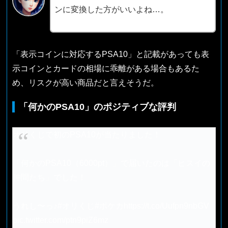
ンに変換した方がいいよね…。
「表示コインに対応するPSA10」と記載があっても表
示コインとカードの相場に乖離がある場合もあるた
め、リスクが高い商品だと言えそうだ。
「何かのPSA10」のポジティブな評判
オリくじで初のPSA10が当たりました！
「何かのPSA10（6000pt）」で届いたのは「ヒスイの
仲間たち」でした！
うれし〜っ♪
#オリくじ
#ポケカ
https://t.co/Uufpn9nbGV
pic.twitter.com/ptn9piZ6mz