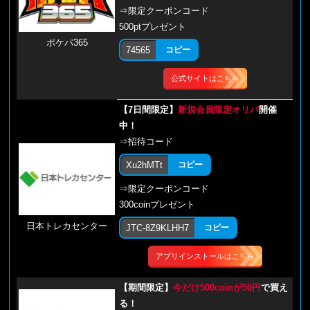
⇒限定クーポンコード
500ptプレゼント
ポケパ365
74565
コピー
公式サイトはこちら
【7日間限定】
新規会員限定オリパ
開催
中！
⇒招待コード
Xu2hMTt
コピー
⇒限定クーポンコード
300coinプレゼント
日本トレカセンター
JTC-8Z9KLHH7
コピー
アプリインストールはこちら
【期間限定】
今だけ500coinが50円
で買え
る！