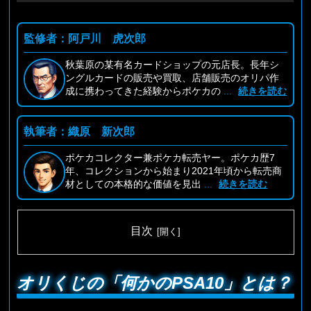
監修者：阿戸川 虎次郎
秋葉原の某有名カードショップの元店長。長年シ
ングルカードの販売や買取、店舗販売のオリパ作
成に携わってきた経験からポケカの
...
続きを読む
執筆者：織原 新次郎
ポケカコレクター兼ポケカ転売ヤー。ポケカ歴7
年、コレクションから始まり2021年頃から転売商
材としての本格的な価値を見出
...
続きを読む
目次
オリくじの「何かのPSA10」とは？