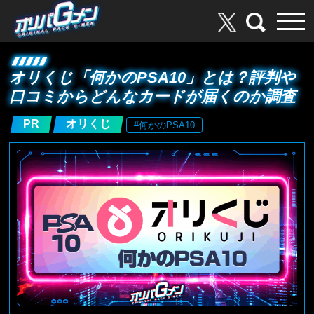
オリくじ「何かのPSA10」とは？評判や
口コミからどんなカードが届くのか調査
PR
オリくじ
#何かのPSA10