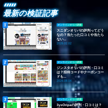
最新の検証記事
オンラインオリパ調査
スニダンオリパの評判ってどう
なの？当たった口コミや当たら
ない...
2026.02.02
オンラインオリパ調査
ジンスタオリパの評判・口コミ
は？招待コードやクーポンコー
ドも...
2026.08.04
オンラインオリパ調査
3ysOripaの評判・口コミは？