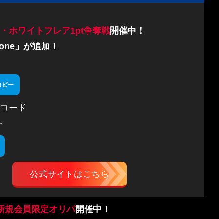
・ホワイトフレア1pt争奪戦
開催中！
one」が追加！
コピー
コード
ト
公式サイトはこちら
新規会員限定オリパ
開催中！