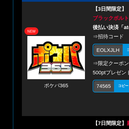
【3日間限定】
ブラックボルト
後払い決済「at
NEW
⇒招待コード
EOLXJLH
⇒限定クーポン
500ptプレゼン
ポケパ365
74565
コピー
【7日間限定】