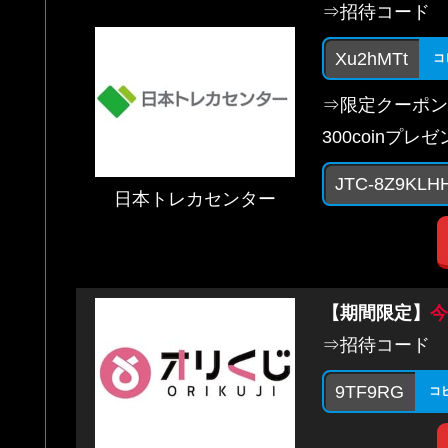
⇒招待コード
Xu2hMTt
コ
⇒限定クーポン
300coinプレ
JTC-8Z9KLH
日本トレカセンター
【期間限定】
今
⇒招待コード
9TF9RG
コ