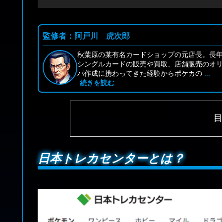
監修者：阿戸川 虎次郎
秋葉原の某有名カードショップの元店長。長
シングルカードの販売や買取、店舗販売のオ
パ作成に携わってきた経験からポケカの
...
続きを読む
日本トレカセンターとは？