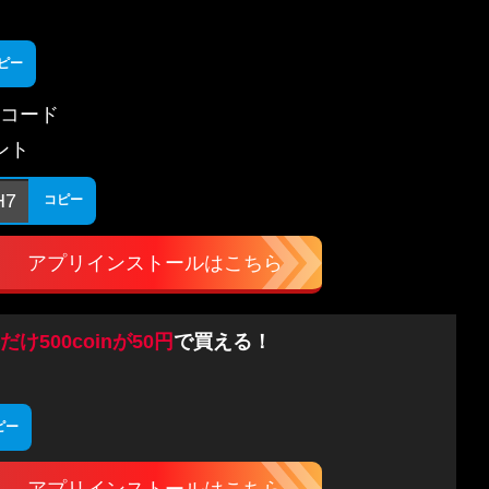
ピー
コード
ゼント
H7
コピー
アプリインストールはこちら
だけ500coinが50円
で買える！
ピー