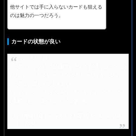
他サイトでは手に入らないカードも狙える
のは魅力の一つだろう。
カードの状態が良い
#ポケカ
#オリパ
カードショップALPHA様にて『女の子SRサポートのオ
リパ』を注文していた。しっかりしたパッケージで、
カードの状態もとてもきれい。
ヒナツのHR。火星が名前の由来だそうで。これはこれ
で素敵。
pic.twitter.com/7ioGwgmukM
— 田中真緒11@ドールカスタム屋 (@Tensui18mao)
June 8, 2024