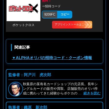
無料！
⇒招待コード
9209FC
コピー
アプリインストールはこちら
ポケットクロス
関連記事
▼ALPHAオリパの招待コード・クーポン情報
監修者：阿戸川 虎次郎
秋葉原の某有名カードショップの元店長。長年シ
ングルカードの販売や買取、店舗販売のオリパ作
成に携わってきた経験からポケカの
...
続きを読む
執筆者：織原 新次郎