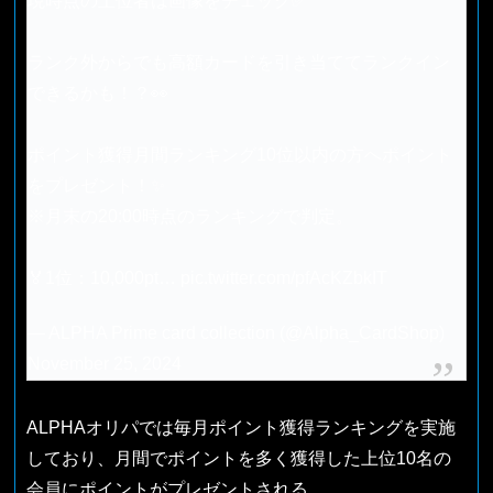
現時点の上位者は画像をチェック✅
ランク外からでも高額カードを引き当ててランクイン
できるかも！？👀
ポイント獲得月間ランキング10位以内の方へポイント
をプレゼント！✨
※月末の20:00時点のランキングで判定。
🏅1位：10,000pt…
pic.twitter.com/pfAcKZbkIT
— ALPHA Prime card collection (@Alpha_CardShop)
November 25, 2024
ALPHAオリパでは毎月ポイント獲得ランキングを実施
しており、月間でポイントを多く獲得した上位10名の
会員にポイントがプレゼントされる。