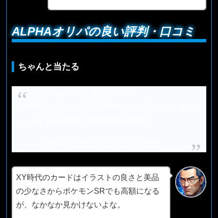
ALPHAオリパの良い評判・口コミ
ちゃんと当たる
当たり枠ぶち抜いてしまった。。。
ALPHAのオリパサイト(
@Alpha_CardShop
)で当たっ
たよ！😁
pic.twitter.com/XONZ139kHW
— ジーク (@siegmaster3)
August 16, 2024
XY時代のカードはイラストの良さと美品
の少なさからポケモンSRでも高額になる
が、なかなか見かけないよな。