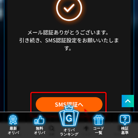
最新
無料
コード
検証
オリパ
オリパ
オリパ
一覧
基準
ランキング
ホーム
検索
トップ
サイドバー