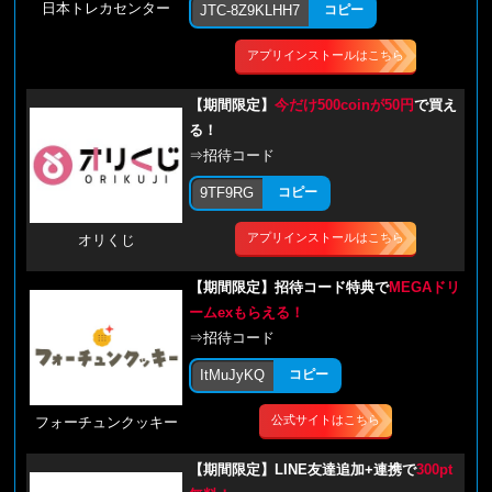
日本トレカセンター
JTC-8Z9KLHH7
コピー
アプリインストールはこちら
【期間限定】
今だけ500coinが50円
で買え
る！
⇒招待コード
9TF9RG
コピー
アプリインストールはこちら
オリくじ
【期間限定】招待コード特典で
MEGAドリ
ームexもらえる！
⇒招待コード
ItMuJyKQ
コピー
公式サイトはこちら
フォーチュンクッキー
【期間限定】LINE友達追加+連携で
300pt