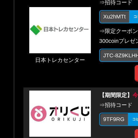
⇒招待コード
Xu2hMTt
コ
⇒限定クーポン
300coinプレ
JTC-8Z9KLH
日本トレカセンター
【期間限定】
今
⇒招待コード
9TF9RG
コ