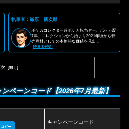
執筆者：織原 新次郎
年
ポケカコレクター兼ポケカ転売ヤー。ポケカ歴
リ
7年、コレクションから始まり2021年頃から転
売商材としての本格的な価値を見出
...
続きを読む
目次
ンペーンコード【2026年7月最新】
キャンペーンコード
コピー