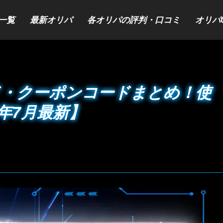
一覧
最新オリパ
各オリパの評判・口コミ
オリパ
ド・クーポンコードまとめ！使
年7月最新】