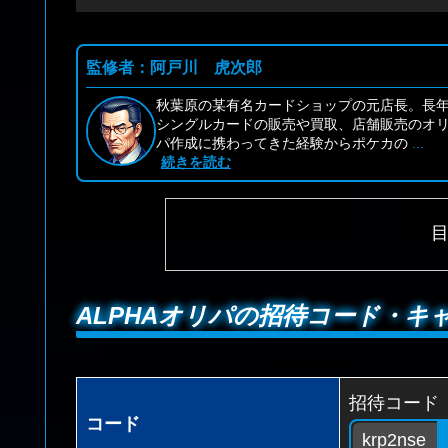
監修者：阿戸川 虎次郎
秋葉原の某有名カードショップの元店長。長
シングルカードの販売や買取、店舗販売のオ
パ作成に携わってきた経験からポケカの
...
続きを読む
ALPHAオリパの招待コード・キャ
招待コード
コード
krp2nse