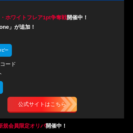
・ホワイトフレア1pt争奪戦
開催中！
one」が追加！
コピー
コード
ト
公式サイトはこちら
新規会員限定オリパ
開催中！