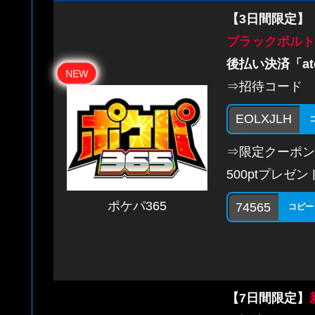
【3日間限定】
ブラックボルト
後払い決済「at
NEW
⇒招待コード
EOLXJLH
⇒限定クーポン
500ptプレゼン
ポケパ365
74565
コピー
【7日間限定】