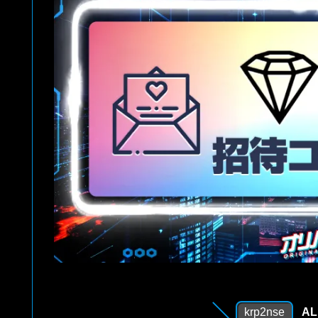
krp2nse
A