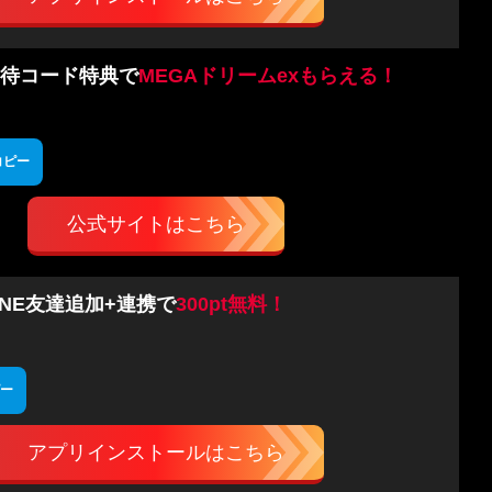
待コード特典で
MEGAドリームexもらえる！
コピー
公式サイトはこちら
INE友達追加+連携で
300pt無料！
ー
アプリインストールはこちら