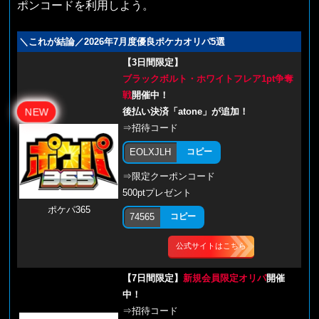
ポンコードを利用しよう。
＼これが結論／2026年7月度優良ポケカオリパ5選
【3日間限定】
ブラックボルト・ホワイトフレア1pt争奪
戦
開催中！
後払い決済「atone」が追加！
NEW
⇒招待コード
EOLXJLH
コピー
⇒限定クーポンコード
500ptプレゼント
ポケパ365
74565
コピー
公式サイトはこちら
【7日間限定】
新規会員限定オリパ
開催
中！
⇒招待コード