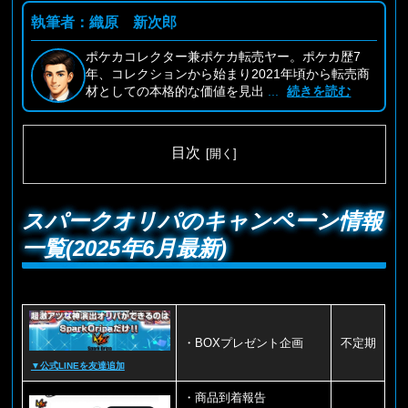
執筆者：織原 新次郎
ポケカコレクター兼ポケカ転売ヤー。ポケカ歴7
年、コレクションから始まり2021年頃から転売商
材としての本格的な価値を見出
...
続きを読む
目次
スパークオリパのキャンペーン情報
一覧(2025年6月最新)
・BOXプレゼント企画
不定期
▼公式LINEを友達追加
・商品到着報告