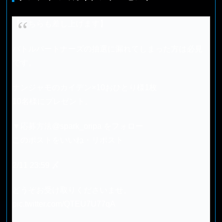
【こちらも差し上げます】
バトルパートナーズの抽選に漏れてしまった方は必見
です。
ナンジャモのカイデン×10おひとり様1枚
10名様にプレゼント。
▼応募方法
@spark_oripa
をフォロー
このポストをいいね・リポスト
2/11 23:59 〆
どうぞお受け取りくださいませ。
pic.twitter.com/QTEU7U77qA