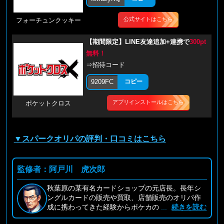
公式サイトはこちら
フォーチュンクッキー
【期間限定】LINE友達追加+連携で
300pt
無料！
⇒招待コード
9209FC
コピー
アプリインストールはこちら
ポケットクロス
▼スパークオリパの評判・口コミはこちら
監修者：阿戸川 虎次郎
秋葉原の某有名カードショップの元店長。長年シ
ングルカードの販売や買取、店舗販売のオリパ作
成に携わってきた経験からポケカの
...
続きを読む