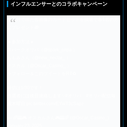
インフルエンサーとのコラボキャンペーン
生開封で出た各画像のカードセットを抽選で各1名の方
にプレゼント🎁
🔸参加方法🔸
スパークオリパ（
@spark_oripa
）
ももみさん（
@new_nectar_
）
オスカル（
@Oscar_Casino_
）
をフォロー＆このツイートをRT♻️
締切は1/30です！
当選者には後日連絡します✨
#オリパ
#オリパ配信毎
週木曜日
pic.twitter.com/EYwT3cSapz
— 🌈🎰🎮 オスカルさん🎮🎰🌈 (@Oscar_Casino_)
January 23, 2025