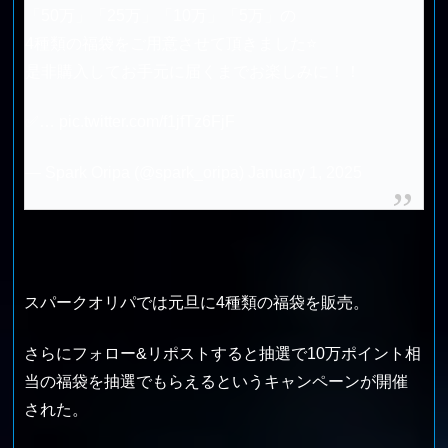
「50万」「25万」「10万」「5万」の
4種類の福袋をご用意させて頂きました⭐️
是非購入してお手元に届くまでお楽しみに！！
✅…
pic.twitter.com/f1jfTz6FjF
— Spark Oripa (@spark_oripa)
January 1, 2025
スパークオリパでは元旦に4種類の福袋を販売。
さらにフォロー&リポストすると抽選で10万ポイント相
当の福袋を抽選でもらえるというキャンペーンが開催
された。