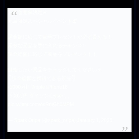
🚨緊急開催決定🚨
元旦限定スペシャルイベント🎁
課金額に応じて豪華プレゼントが必ず貰える！
素敵な景品を手に入れるチャンス✨
課金総額に応じて商品をプレゼント！！
目指したい景品をチェックしてください🎉
👇課金総額と獲得できる景品👇
•1000万円 Apple iPhone16
•500万円 ダイソン Dyson…
pic.twitter.com/osRmGh0MPM
— Spark Oripa (@spark_oripa)
January 1, 2025