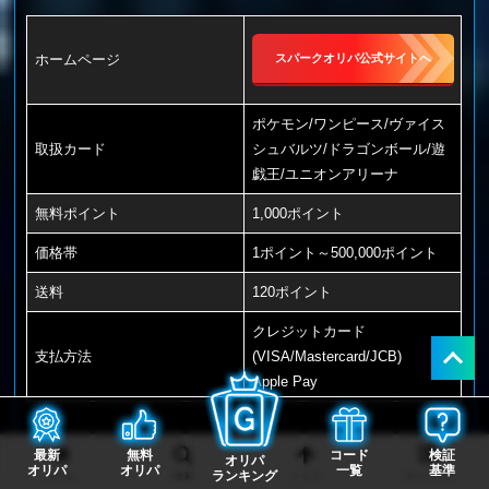
ホームページ
スパークオリパ公式サイトへ
ポケモン/ワンピース/ヴァイス
取扱カード
シュバルツ/ドラゴンボール/遊
戯王/ユニオンアリーナ
無料ポイント
1,000ポイント
価格帯
1ポイント～500,000ポイント
送料
120ポイント
クレジットカード
支払方法
(VISA/Mastercard/JCB)
Apple Pay
最新
無料
コード
検証
オリパ
オリパ
オリパ
一覧
基準
ランキング
ホーム
検索
トップ
サイドバー