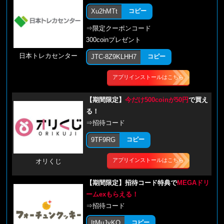
Xu2hMTt
コピー
⇒限定クーポンコード
300coinプレゼント
日本トレカセンター
JTC-8Z9KLHH7
コピー
アプリインストールはこちら
【期間限定】
今だけ500coinが50円
で買え
る！
⇒招待コード
9TF9RG
コピー
アプリインストールはこちら
オリくじ
【期間限定】招待コード特典で
MEGAドリ
ームexもらえる！
⇒招待コード
ItMuJyKQ
コピー