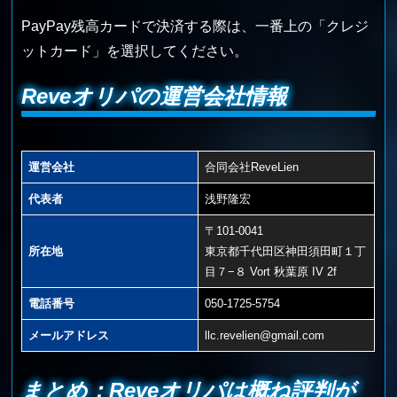
PayPay残高カードで決済する際は、一番上の「クレジ
ットカード」を選択してください。
Reveオリパの運営会社情報
運営会社
合同会社ReveLien
代表者
浅野隆宏
〒101-0041
所在地
東京都千代田区神田須田町１丁
目７−８ Vort 秋葉原 IV 2f
電話番号
050-1725-5754
メールアドレス
llc.revelien@gmail.com
まとめ：Reveオリパは概ね評判が