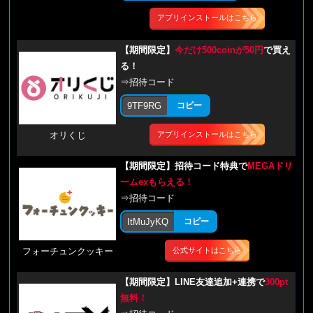
アプリインストールはこちら
【期間限定】
今だけ500coinが50円
で買え
る！
⇒招待コード
9TF9RG
コピー
アプリインストールはこちら
オリくじ
【期間限定】招待コード特典で
MEGAドリ
ームexもらえる！
⇒招待コード
ItMuJyKQ
コピー
公式サイトはこちら
フォーチュンクッキー
【期間限定】LINE友達追加+連携で
300pt
無料！