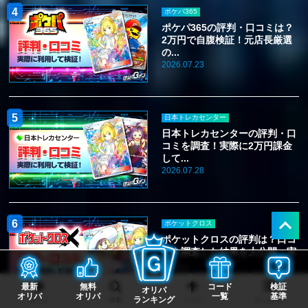
ポケパ365
ポケパ365の評判・口コミは？
2万円で自腹検証！元店長厳選
の...
2026.07.23
日本トレカセンター
日本トレカセンターの評判・口
コミを調査！実際に2万円課金
して...
2026.07.28
ポケットクロス
ポケットクロスの評判は？口コ
ミを調査した結果を大公開：実
際に...
2026.07.27
最新
無料
コード
検証
オリパ
オリパ
オリパ
一覧
基準
ランキング
ホーム
検索
トップ
サイドバー