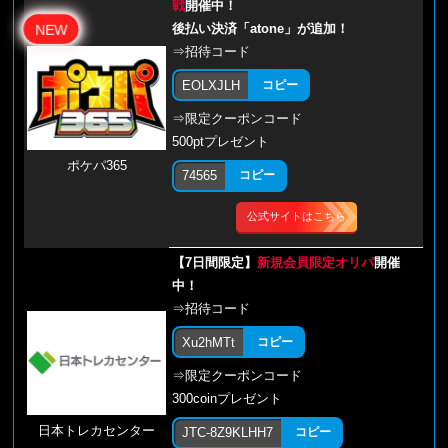
戦
開催中！
後払い決済「atone」が追加！
NEW
⇒招待コード
EOLXJLH
コピー
⇒限定クーポンコード
500ptプレゼント
ポケパ365
74565
コピー
公式サイトはこちら
【7日間限定】
新規会員限定オリパ
開催
中！
⇒招待コード
Xu2hMTt
コピー
⇒限定クーポンコード
300coinプレゼント
日本トレカセンター
JTC-8Z9KLHH7
コピー