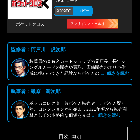
⇒招待コード
9209FC
コピー
アプリインストールはこちら
ポケットクロス
監修者：阿戸川 虎次郎
秋葉原の某有名カードショップの元店長。長年シ
ングルカードの販売や買取、店舗販売のオリパ作
成に携わってきた経験からポケカの
...
続きを読む
執筆者：織原 新次郎
ポケカコレクター兼ポケカ転売ヤー。ポケカ歴7
年、コレクションから始まり2021年頃から転売商
材としての本格的な価値を見出
...
続きを読む
目次