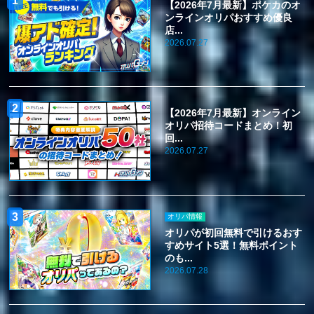
【2026年7月最新】ポケカのオ
ンラインオリパおすすめ優良
店...
2026.07.27
【2026年7月最新】オンライン
オリパ招待コードまとめ！初
回...
2026.07.27
オリパ情報
オリパが初回無料で引けるおす
すめサイト5選！無料ポイント
のも...
2026.07.28