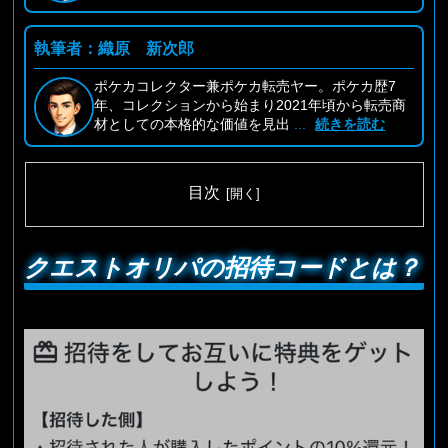
執筆者：織原 新次郎
ポケカコレクター兼ポケカ転売ヤー。ポケカ歴7
年、コレクションから始まり2021年頃から転売商
材としての本格的な価値を見出
...
続きを読む
目次
クエストオリパの招待コードとは？