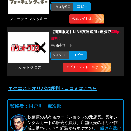
ItMuJyKQ
コピー
公式サイトはこちら
フォーチュンクッキー
【期間限定】LINE友達追加+連携で
300pt
無料！
⇒招待コード
9209FC
コピー
アプリインストールはこちら
ポケットクロス
▼クエストオリパの評判・口コミはこちら
監修者：阿戸川 虎次郎
秋葉原の某有名カードショップの元店長。長年シ
ングルカードの販売や買取、店舗販売のオリパ作
成に携わってきた経験からポケカの
...
続きを読む