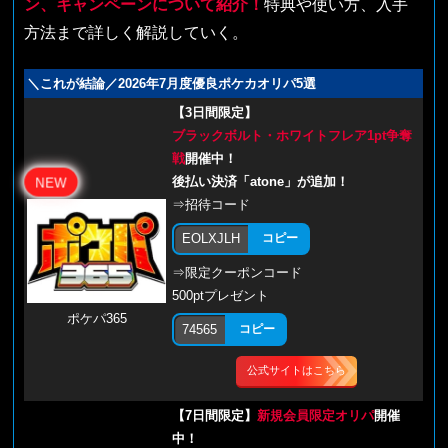
ン、キャンペーンについて紹介！
特典や使い方、入手
方法まで詳しく解説していく。
＼これが結論／2026年7月度優良ポケカオリパ5選
【3日間限定】
ブラックボルト・ホワイトフレア1pt争奪
戦
開催中！
後払い決済「atone」が追加！
NEW
⇒招待コード
EOLXJLH
コピー
⇒限定クーポンコード
500ptプレゼント
ポケパ365
74565
コピー
公式サイトはこちら
【7日間限定】
新規会員限定オリパ
開催
中！