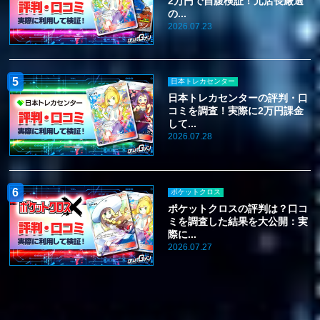
2万円で自腹検証！元店長厳選
の...
2026.07.23
日本トレカセンター
日本トレカセンターの評判・口
コミを調査！実際に2万円課金
して...
2026.07.28
ポケットクロス
ポケットクロスの評判は？口コ
ミを調査した結果を大公開：実
際に...
2026.07.27