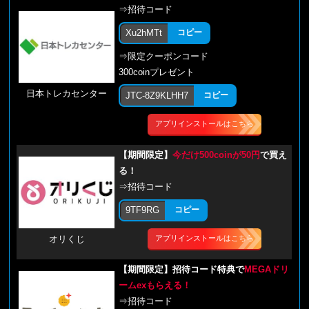
⇒招待コード
Xu2hMTt
コピー
⇒限定クーポンコード
300coinプレゼント
日本トレカセンター
JTC-8Z9KLHH7
コピー
アプリインストールはこちら
【期間限定】
今だけ500coinが50円
で買え
る！
⇒招待コード
9TF9RG
コピー
アプリインストールはこちら
オリくじ
【期間限定】招待コード特典で
MEGAドリ
ームexもらえる！
⇒招待コード