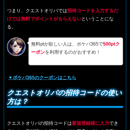
つまり、クエストオリパでは
招待コードを入力するだ
けでは無料でポイントがもらえない
ということにな
る。
無料ptが欲しい人は、ポケパ365で
500ptク
ーポン
を利用するのがおすすめ！
▼ポケパ365のクーポンはこちら
クエストオリパの招待コードの使い
方は？
クエストオリパの招待コードは
新規登録後に入力
でき