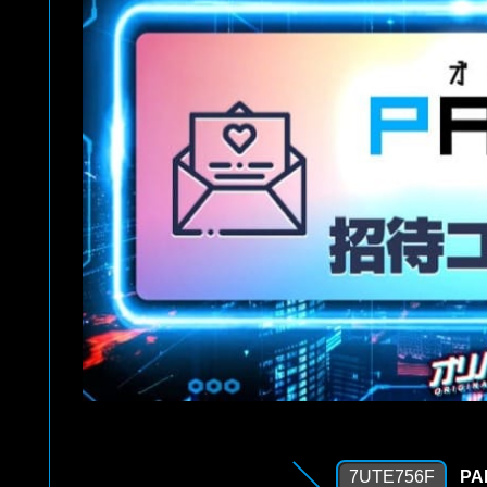
7UTE756F
P