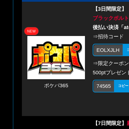
【3日間限定】
ブラックボルト
後払い決済「at
NEW
⇒招待コード
EOLXJLH
⇒限定クーポン
500ptプレゼン
ポケパ365
74565
コピー
【7日間限定】