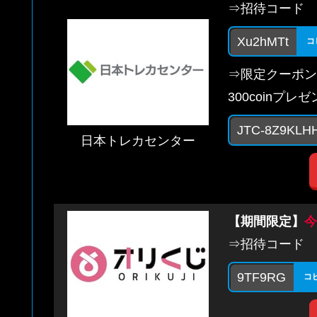
⇒招待コード
Xu2hMTt
コ
⇒限定クーポン
300coinプレ
JTC-8Z9KLH
日本トレカセンター
【期間限定】
今
⇒招待コード
9TF9RG
コ