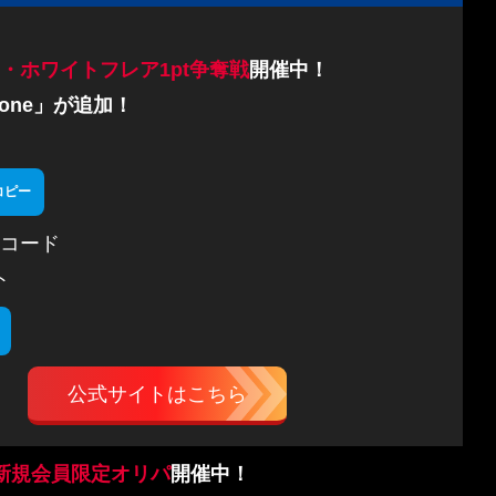
・ホワイトフレア1pt争奪戦
開催中！
one」が追加！
コピー
コード
ト
公式サイトはこちら
新規会員限定オリパ
開催中！