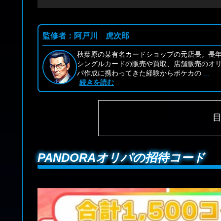
監修者：阿戸川 虎次郎
秋葉原の某有名カードショップの元店長。長
シングルカードの販売や買取、店舗販売のオ
パ作成に携わってきた経験からポケカの
...
続きを読む
PANDORAオリパの招待コード