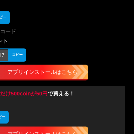
ピー
コード
ゼント
H7
コピー
アプリインストールはこちら
だけ500coinが50円
で買える！
ピー