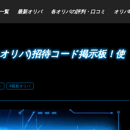
一覧
最新オリパ
各オリパの評判・口コミ
オリパ
ラオリパ)招待コード掲示板！使
ン
#最新オリパ