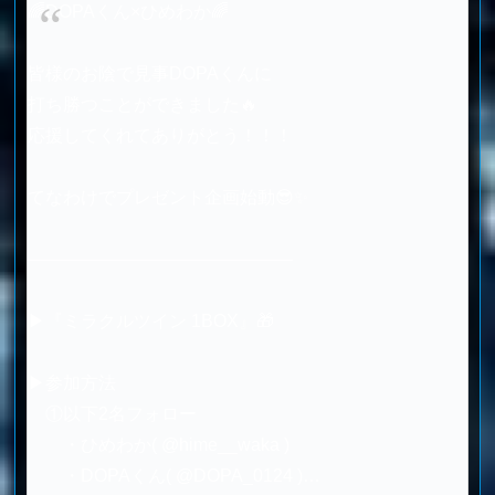
🌈DOPAくん×ひめわか🌈
皆様のお陰で見事DOPAくんに
打ち勝つことができました🔥
応援してくれてありがとう！！！
てなわけでプレゼント企画始動😎✨
―――――――――――――――
▶『ミラクルツイン 1BOX』🎁
▶参加方法
①以下2名フォロー
・ひめわか(
@hime__waka
)
・DOPAくん(
@DOPA_0124
)…