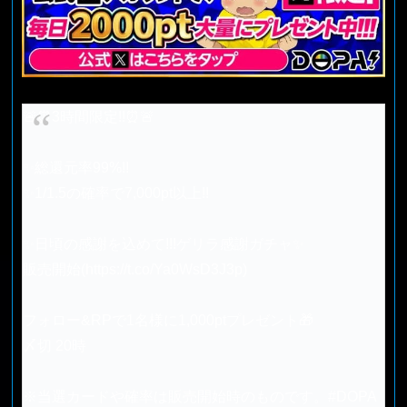
🚨⏰3時間限定!!⏰🚨
✨総還元率99%!!
✨1/1.5の確率で7,000pt以上!!
✨日頃の感謝を込めて!!!ゲリラ感謝ガチャ✨
販売開始(
https://t.co/Ya0WsD3J3p
)
フォロー&RPで1名様に1,000ptプレゼント🎁
〆切 20時
※当選カードや確率は販売開始時のものです。
#DOPA