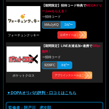
【期間限定】招待コード特典で
MEGAドリ
ームexもらえる！
⇒招待コード
ItMuJyKQ
コピー
公式サイトはこちら
フォーチュンクッキー
【期間限定】LINE友達追加+連携で
300pt
無料！
⇒招待コード
9209FC
コピー
アプリインストールはこちら
ポケットクロス
▼DOPAオリパの評判・口コミはこちら
監修者：阿戸川 虎次郎