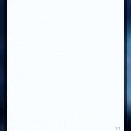
スーパーチャンスデー開催を記念して
大チャンスなプレゼントをご用意しました🔥
抽選で1名様に
ポケカ新弾 ロケット団の栄光 発売を記念して
『ロケット団の工作』(PSA10)プレゼント🎁
参加方法
フォロー＆リポストだけ✅
応募期限
4/7 23時59分〆切…
pic.twitter.com/40IDXXnFPa
— DOPA!オリパ @毎日プレゼント企画中！
(@DOPA_Oripa)
April 6, 2025