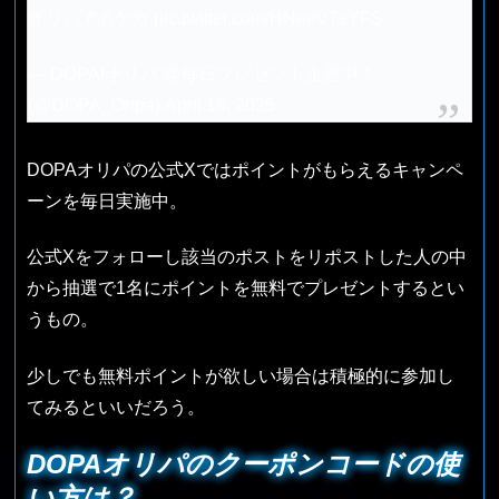
オリパ
#ポケカ
pic.twitter.com/HNeeV7sYFS
— DOPA!オリパ @毎日プレゼント企画中！
(@DOPA_Oripa)
April 16, 2025
DOPAオリパの公式Xではポイントがもらえるキャンペ
ーンを毎日実施中。
公式Xをフォローし該当のポストをリポストした人の中
から抽選で1名にポイントを無料でプレゼントするとい
うもの。
少しでも無料ポイントが欲しい場合は積極的に参加し
てみるといいだろう。
DOPAオリパのクーポンコードの使
い方は？