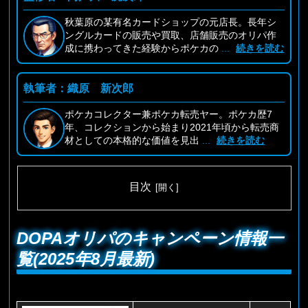
秋葉原の某有名カードショップの元店長。長年シ
ングルカードの販売や買取、店舗販売のオリパ作
成に携わってきた経験からポケカの
...
続きを読む
執筆者：織原 新次郎
ポケカコレクター兼ポケカ転売ヤー。ポケカ歴7
年、コレクションから始まり2021年頃から転売商
材としての本格的な価値を見出
...
続きを読む
目次
DOPAオリパのキャンペーン情報一
覧(2025年8月最新)