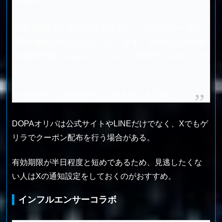
〆切11時
※決済処理中に別の操作を行うと、一時的にクーポン
適用が解除される場合がございます。その場合は5分後
に再度PT購入をお試しください。
#DOPAくんのよふか
し
— DOPAくん (@DOPA_0124)
April 14, 2025
DOPAオリパは公式サイトやLINEだけでなく、Xでもゲ
リラでクーポン配布を行う場合がある。
有効期限が半日程度と短めであるため、見逃したくな
い人はXの通知設定をしておくのがおすすめ。
インフルエンサーコラボ