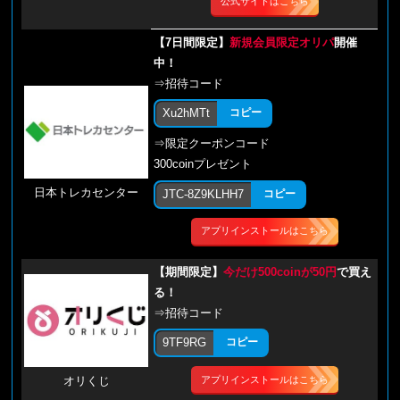
公式サイトはこちら
【7日間限定】
新規会員限定オリパ
開催
中！
⇒招待コード
Xu2hMTt
コピー
⇒限定クーポンコード
300coinプレゼント
日本トレカセンター
JTC-8Z9KLHH7
コピー
アプリインストールはこちら
【期間限定】
今だけ500coinが50円
で買え
る！
⇒招待コード
9TF9RG
コピー
アプリインストールはこちら
オリくじ