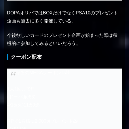
DOPAオリパではBOXだけでなくPSA10のプレゼント
企画も過去に多く開催している。
今後欲しいカードのプレゼント企画が始まった際は積
極的に参加してみるといいだろう。
クーポン配布
🎁✨深夜のMEGAクーポン✨🎁
1人1回まで❗️❗️
(ドーパdje66)
4/15(火)11:59迄
RPで1名様に2,000ptプレゼント🎁