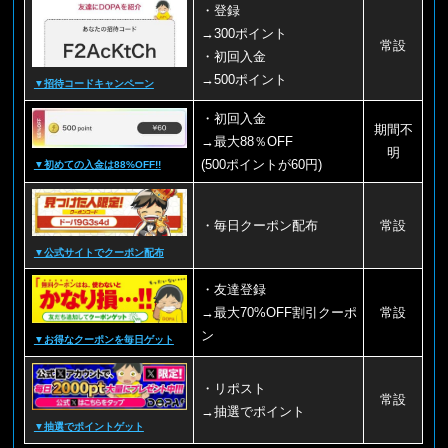
・登録
→300ポイント
常設
・初回入金
→500ポイント
▼招待コードキャンペーン
・初回入金
期間不
→最大88％OFF
明
(500ポイントが60円)
▼初めての入金は88%OFF!!
・毎日クーポン配布
常設
▼公式サイトでクーポン配布
・友達登録
→最大70%OFF割引クーポ
常設
ン
▼お得なクーポンを毎日ゲット
・リポスト
常設
→抽選でポイント
▼抽選でポイントゲット