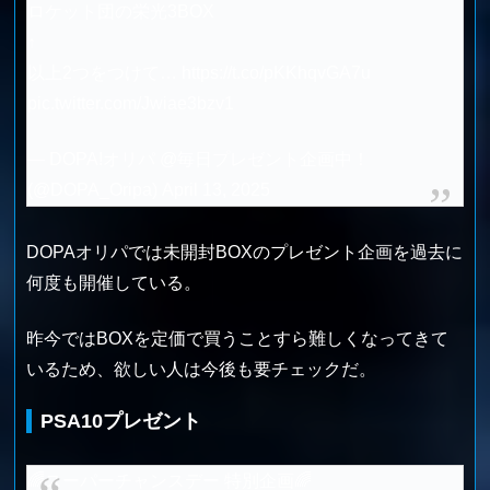
ロケット団の栄光3BOX
↑
以上2つをつけて…
https://t.co/pKKhqvGA7u
pic.twitter.com/Jwiae3bzv1
— DOPA!オリパ @毎日プレゼント企画中！
(@DOPA_Oripa)
April 13, 2025
DOPAオリパでは未開封BOXのプレゼント企画を過去に
何度も開催している。
昨今ではBOXを定価で買うことすら難しくなってきて
いるため、欲しい人は今後も要チェックだ。
PSA10プレゼント
🌈スーパーチャンスデー 特別企画🌈