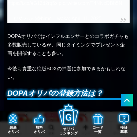
https://t.co/aG13d2rq5s
pic.twitter.com/T4NNxDBb5N
— ひめわか (@hime__waka)
April 11, 2025
DOPAオリパではインフルエンサーとのコラボガチャも
多数販売しているが、同じタイミングでプレゼント企
画を開催することも多い。
今後も貴重な絶版BOXの抽選に参加できるかもしれな
い。
DOPAオリパの登録方法は？
最新
無料
コード
検証
オリパ
オリパ
オリパ
一覧
基準
ランキング
ホーム
検索
トップ
サイドバー