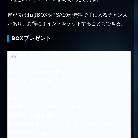
運が良ければBOXやPSA10が無料で手に入るチャンス
があり、お得にポイントをゲットすることもできる。
BOXプレゼント
🌈万博祭 開催記念 5アカウント合同企画🌈
抽選で1名様にポケカ新弾
ロケット団の栄光3BOX プレゼント🎁
参加方法
@DOPA_Oripa
@DOPA_0124
@DOPA_onepiece
@DOPA_Yugioh
@DOPA_WS
以上5つのアカウントフォロー＆この投稿をリポス
ト!!
@DOPA_Oripa