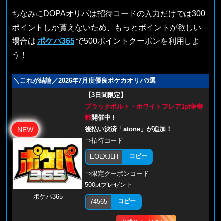
ちなみにDOPAオリパは招待コードの入力だけでは300
ポイントしか貰えないため、もっとポイントが欲しい
場合は
ポケパ365
で500ポイントクーポンを利用しよ
う！
＼これが結論／2026年7月度優良ポケカオリパ5選
【3日間限定】
ブラックボルト・ホワイトフレア1pt争奪
戦
開催中！
後払い決済「atone」が追加！
NEW
⇒招待コード
EOLXJLH
コピー
⇒限定クーポンコード
500ptプレゼント
ポケパ365
74565
コピー