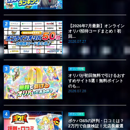
【2026年7月最新】オンライン
オリパ招待コードまとめ！初
回...
2026.07.27
オリパ情報
オリパが初回無料で引けるおす
すめサイト5選！無料ポイント
のも...
2026.07.28
ポケパ365
ポケパ365の評判・口コミは？
2万円で自腹検証！元店長厳選