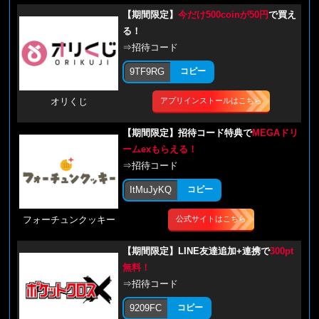
【期間限定】
今だけ500coinが50円
で買え
る！
⇒招待コード
9TF9RG
コピー
アプリインストールはこちら
オリくじ
【期間限定】招待コード特典で
MEGAドリ
ームexもらえる！
⇒招待コード
ItMuJyKQ
コピー
公式サイトはこちら
フォーチュンクッキー
【期間限定】LINE友達追加+連携で
300pt
無料！
⇒招待コード
9209FC
コピー