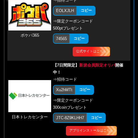
⇒招待コード
EOLXJLH
コピー
⇒限定クーポンコード
500ptプレゼント
ポケパ365
74565
コピー
公式サイトはこちら
【7日間限定】
新規会員限定オリパ
開催
中！
⇒招待コード
Xu2hMTt
コピー
⇒限定クーポンコード
300coinプレゼント
日本トレカセンター
JTC-8Z9KLHH7
コピー
アプリインストールはこちら