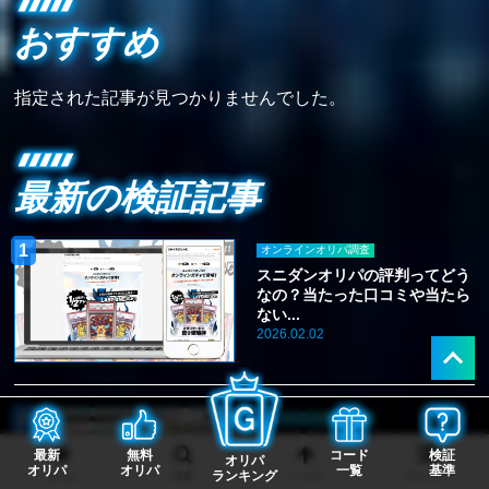
おすすめ
指定された記事が見つかりませんでした。
最新の検証記事
オンラインオリパ調査
スニダンオリパの評判ってどう
なの？当たった口コミや当たら
ない...
2026.02.02
オンラインオリパ調査
ジンスタオリパの評判・口コミ
最新
無料
コード
検証
オリパ
は？招待コードやクーポンコー
オリパ
オリパ
一覧
基準
ランキング
ホーム
検索
トップ
サイドバー
ドも...