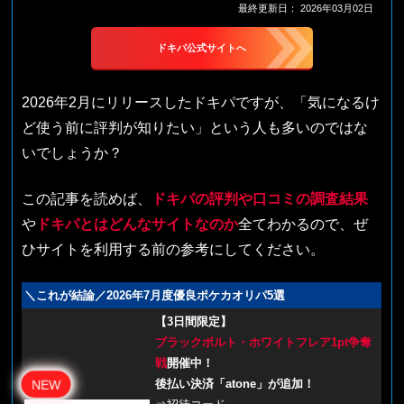
最終更新日：
2026年03月02日
ドキパ公式サイトへ
2026年2月にリリースしたドキパですが、「気になるけ
ど使う前に評判が知りたい」という人も多いのではな
いでしょうか？
この記事を読めば、
ドキパの評判や口コミの調査結果
や
ドキパとはどんなサイトなのか
全てわかるので、ぜ
ひサイトを利用する前の参考にしてください。
＼これが結論／2026年7月度優良ポケカオリパ5選
【3日間限定】
ブラックボルト・ホワイトフレア1pt争奪
戦
開催中！
後払い決済「atone」が追加！
NEW