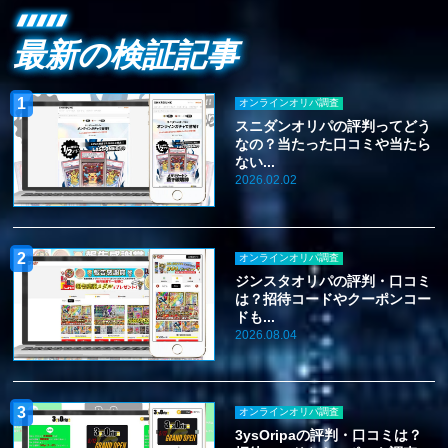
最新の検証記事
オンラインオリパ調査
スニダンオリパの評判ってどう
なの？当たった口コミや当たら
ない...
2026.02.02
オンラインオリパ調査
ジンスタオリパの評判・口コミ
は？招待コードやクーポンコー
ドも...
2026.08.04
オンラインオリパ調査
3ysOripaの評判・口コミは？