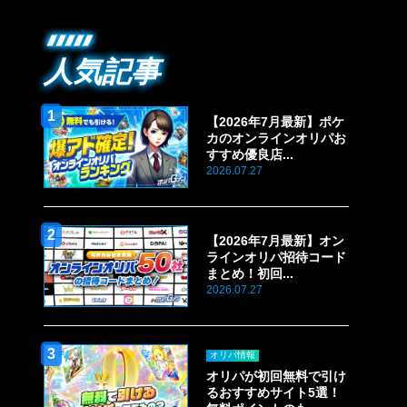
人気記事
【2026年7月最新】ポケ
カのオンラインオリパお
すすめ優良店...
2026.07.27
【2026年7月最新】オン
ラインオリパ招待コード
まとめ！初回...
2026.07.27
オリパ情報
オリパが初回無料で引け
るおすすめサイト5選！