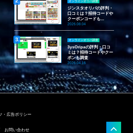
オンラインオリパ調査
ジンスタオリパの評判・
口コミは？招待コードや
クーポンコードも...
2026.08.04
オンラインオリパ調査
3ysOripaの評判・口コ
ミは？招待コードやクー
ポンも調査
2026.04.16
ツ・広告ポリシー
お問い合わせ