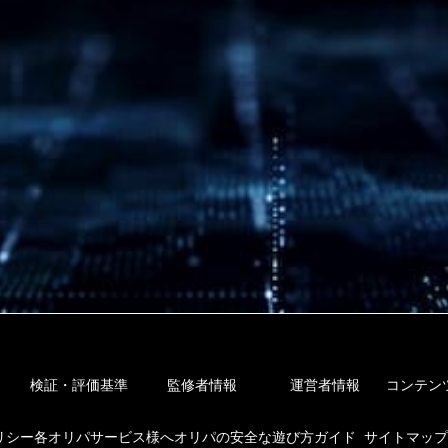
検証・評価基準
監修者情報
運営者情報
コンテン
リシー
各オリパサービス様へ
オリパの安全な遊び方ガイド
サイトマップ