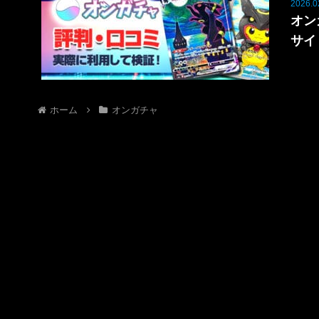
2026.0
オン
サイ
ホーム
オンガチャ