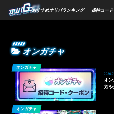
おすすめオリパランキング
招待コード
オンガチャ
オンガチャ
2026.0
オン
方や
オンガチャ