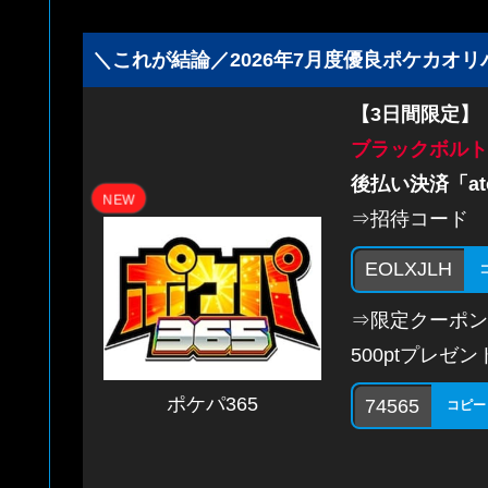
＼これが結論／2026年7月度優良ポケカオリ
【3日間限定】
ブラックボルト
後払い決済「at
NEW
⇒招待コード
EOLXJLH
⇒限定クーポン
500ptプレゼン
ポケパ365
74565
コピー