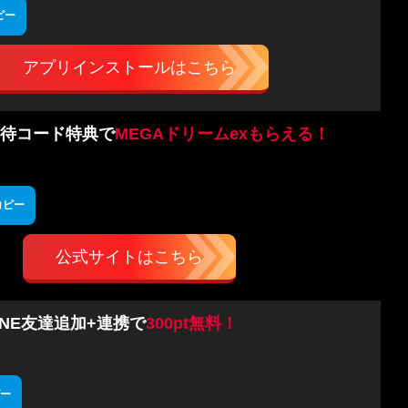
ピー
アプリインストールはこちら
待コード特典で
MEGAドリームexもらえる！
コピー
公式サイトはこちら
INE友達追加+連携で
300pt無料！
ー