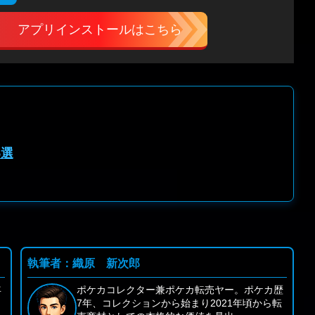
アプリインストールはこちら
5選
執筆者：織原 新次郎
年
ポケカコレクター兼ポケカ転売ヤー。ポケカ歴
リ
7年、コレクションから始まり2021年頃から転