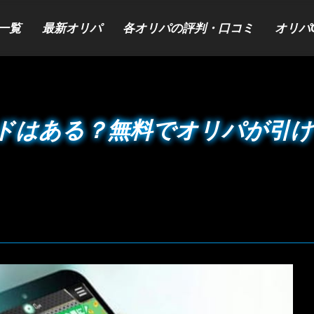
一覧
最新オリパ
各オリパの評判・口コミ
オリパ
ドはある？無料でオリパが引け