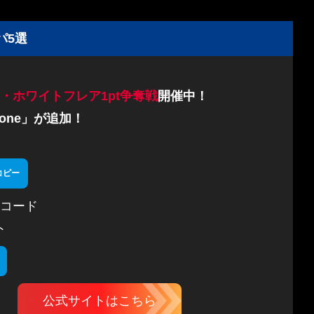
パ5選
・ホワイトフレア1pt争奪戦
開催中！
one」が追加！
コピー
コード
ト
公式サイトはこちら