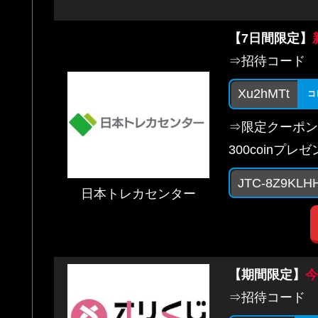
【7日間限定】
⇒招待コード
Xu2hMTt
コ
⇒限定クーポン
300coinプレ
JTC-8Z9KLH
日本トレカセンター
【期間限定】
今
⇒招待コード