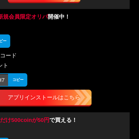
新規会員限定オリパ
開催中！
ピー
コード
ゼント
H7
コピー
アプリインストールはこちら
だけ500coinが50円
で買える！