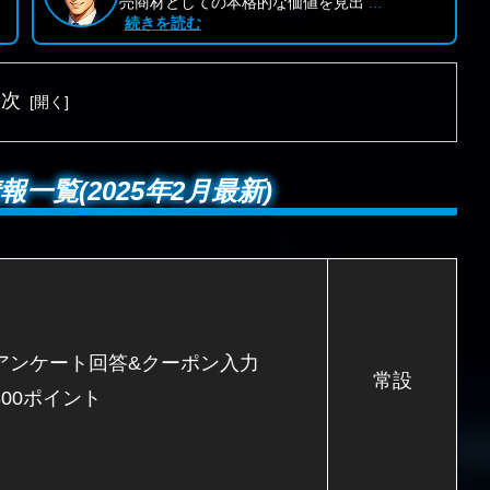
売商材としての本格的な価値を見出
...
続きを読む
目次
覧(2025年2月最新)
アンケート回答&クーポン入力
常設
300ポイント