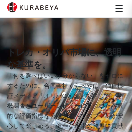
メ
ニ
ュ
ー
トレカ・オリパ市場に、透明
な基準を。
「何を選べばいいか分からない」をゼロに
するために。合同会社くらべやは、独自検
証メディア「オリパGメン」を通じて、実
機調査とユーザーレビューに基づいた客観
的な評価指標を公開。すべてのファンが安
心して楽しめる、健全な市場の発展に貢献