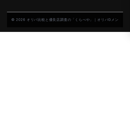
© 2026 オリパ比較と優良店調査の「くらべや」｜オリパGメン